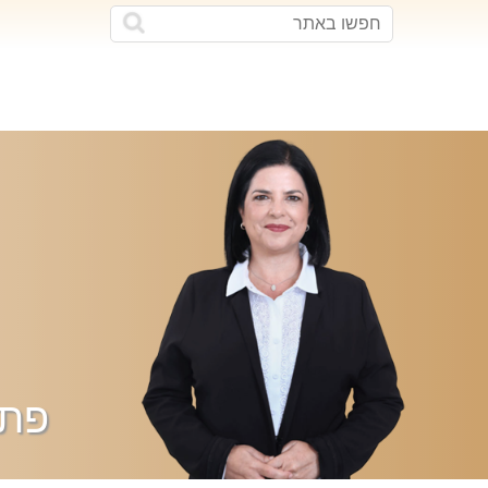
חפשו
חפשו
באתר
פתר