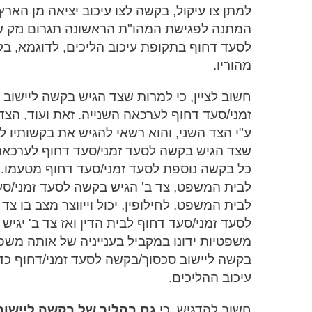
למתן צו עיקול, בקשה לצו עיכוב יציאה מן האר
המתנה לפגישת המהו"ת הראשונה תגרום נזק של 
לסעד דחוף בתקופת עיכוב הליכים, לדוגמא, בק
מהוריו.
חשוב לציין, כי למרות שצד הגיש בקשה ליישו
זמני/סעד דחוף לערכאה השנייה. זאת ועוד, הצ
ע"י הצד השני, והוא רשאי להגיש את בקשותיו ל
שצד הגיש בקשה לסעד זמני/סעד דחוף לערכאה
כל בקשה נוספת לסעד זמני/סעד דחוף מטעמו. מכ
לבית המשפט, צד ב' הגיש בקשה לסעד זמני/סעד
לבית המשפט. לחילופין, יכול וייווצר מצב בו 
לסעד זמני/סעד דחוף לבית הדין ואז צד ב' יג
משפטיות ידונו במקביל בענייניה של אותה משפ
בקשה ליישוב סכסוך/בקשה לסעד זמני/דחוף כד
עיכוב ההליכים.
חשוב להדגיש, כי
גם בהליך של בקשה ליישוב 