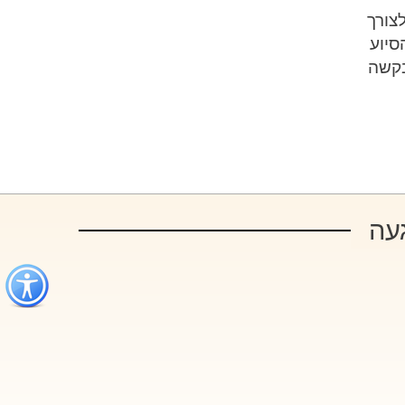
צורך
סיוע
בקשה
עה
כפתור
לפתיחת
תפריט
נגישות