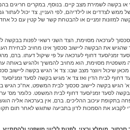
ץ או בקשה לשמירת מצב קיים. בנוסף, במקרים חריגים בהם
ממש לצדדים או לילדיהם, לפי העניין, צד יכול לעתור גם
שה למזונות זמניים או להבטחת קשר של קטין עם כל אחד
ב סכסוך לערכאה מסוימת, הצד השני רשאי לפנות בבקשה ל
ד שהגיש את הבקשה ליישוב סכסוך אינו מחויב לבחירת הע
סעד זמני/סעד דחוף לערכאה על פי שיקול דעתו. ברם, מרג
 משפטית מסוימת, הוא מחויב להמשיך ולהגיש באותה ער
אן שיכול ויווצר מצב שבו: צד א' הגיש בקשה ליישוב סכס
 דחוף לבית הדין ואז צד א' מגיש בקשה לסעד זמני/סעד 
צד א' הגיש בקשה ליישוב סכסוך לבית המשפט, אח"כ הגיש 
יש בקשה לסעד זמני/סעד דחוף לבית המשפט. כלומר מס' ער
חה בתקופת עיכוב ההליכים. ברם, אין בערכאה אליה הוגש
י לקבוע את הסמכות לדון בתביעה שתוגש לאחר תום תקו
סכסוך, מומלץ ורצוי, לפנות לליווי משפטי ולהסתייע