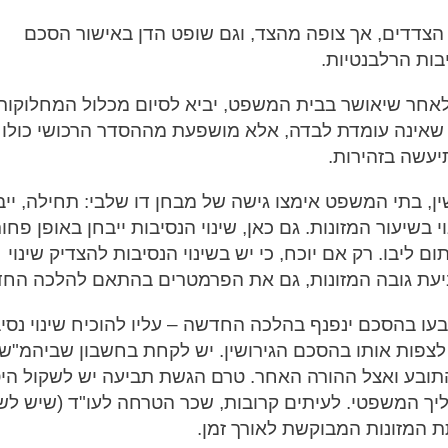
בין הצדדים, אך צופה מהצד, וגם שופט הדן באישור הסכם
בות הרלבנטיות.
 לאחר שיאושר בבית המשפט, יביא לסיום מכלול המחלוקות
גיה שאינה עומדת לבדה, אלא מושפעת מההסדר הרכושי כולו
עשה בזהירות.
, בתי המשפט אימצו גישה של מבחן דו שלבי: תחילה, ייב
בשיעור המזונות. גם כאן, שינוי הנסיבות ייבחן באופן פחו
ום ליבו. רק אם יוכח, כי יש בשינוי הנסיבות להצדיק שינוי
 קביעת גובה המזונות, גם את הפרמטרים בהתאם להלכה הח
ו בהסכם ינפנף בהלכה החדשה – עליו להוכיח שינוי נסי
לצפות אותו בהסכם הגירושין. יש לקחת בחשבון שביהמ"ש 
 התובע ואצל ההורה האחר. טרם הגשת תביעה יש לשקול הי
ההליך המשפטי. לעיתים קרובות, שכר הטרחה לעו"ד (שיש לש
 המזונות המבוקשת לאורך זמן.