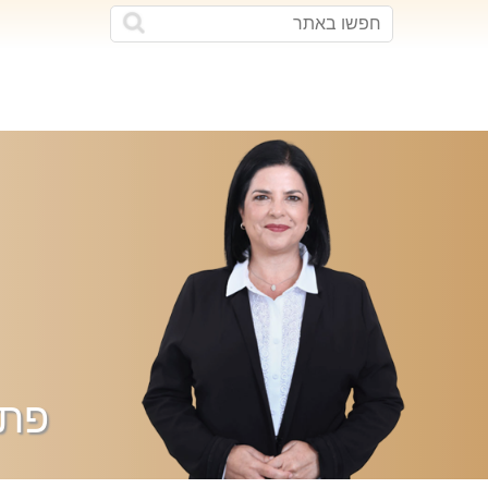
חפשו
חפשו
באתר
פתר