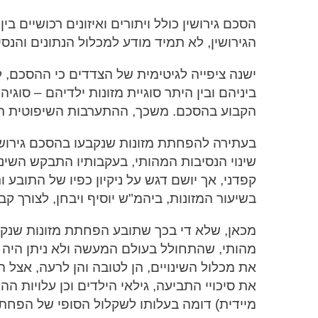
הסכם גירושין כולל ויתורים ואיזונים רכושיים 
הגירושין, לא תמיד מודע למכלול הנתונים והנסי
ישנה ציפייה לגיטימית של הצדדים כי ההסכם,
ביניהם ובין היתר סוגיית מזונות ילדיהם – סו
הקבוע בהסכם. משכך, ההתערבות השיפוטית תי
בעתירה להפחתת מזונות שנקבעו בהסכם גירושין
שינוי הנסיבות המהותי, בעקבותיו התבקש השינוי 
קפדני, אך יושם דגש על ניקיון כפיו של התובע ות
בשיעור המזונות, ביהמ"ש יוסיף ויבחן, לצורך
מכאן, שלא די בכך שתובע הפחתת מזונות שנקבע
מהותי, שהתחולל בעולם המעשה ולא ניתן היה 
את מכלול השינויים, הן לטובה והן לרעה, אצל
את סיכויי התביעה, גילאי הילדים וכן עלויות 
מיידית) דומה בעלותו לשקלול הסופי של הפחתת