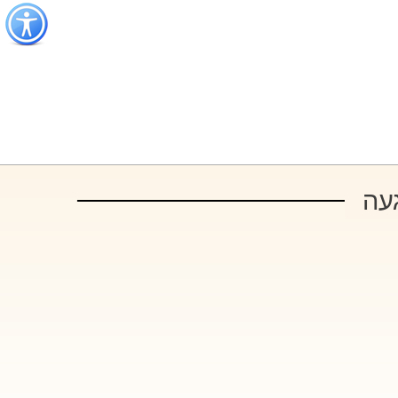
כפתור
לפתיחת
תפריט
נגישות
עה