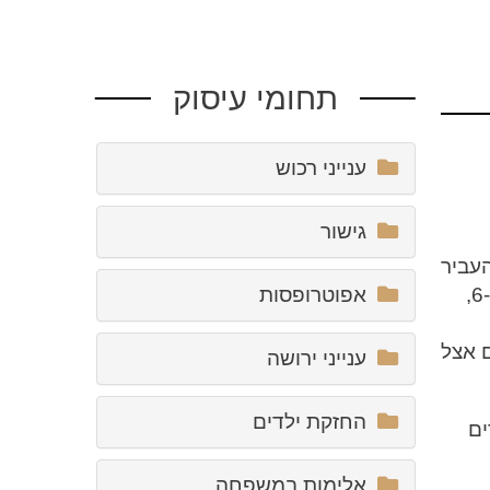
תחומי עיסוק
ענייני רכוש
גישור
העביר
אפוטרופסות
את נטל הנשיאה במזונות הילדים מכתפי האב להורים, שניהם. פסק הדין קובע כי הורים לילדים בגילאי 6-15,
 אצל
ענייני ירושה
החזקת ילדים
ים
אלימות במשפחה