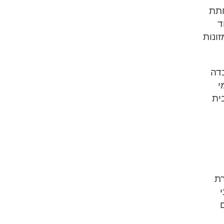
חתת
ד
ונות
דה
י
ית
רת