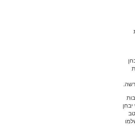
חן
ת
דשה.
בות
יבחן
טב
למו