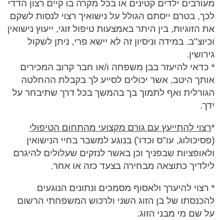
מעורבים ילדים קטינים או בכל מקרה בו קיים רצון הדדי
לכך, בטרם ייסתם הגולל על נישואיך רצוי לנסות לשקם
את הזוגיות, בין היתר באמצעות טיפול זוגי, ייעוץ נישואין
וכיוצ"ב. במידה וניסיון זה לא יישא פרי, ניתן לשקול
גירושין.
* כדאי להיעזר בבן משפחה ו/או חבר קרוב המכירים
אותך היטב, אשר יכולים לסייע לך בקבלת ההחלטה
הגורלית ואף לתמוך בך בהמשך בכל דרך שתיבחר על
ידך.
*
רצוי להתייעץ עם גורם מקצועי מהתחום הטיפולי
(פסיכולוג, עו"ס וכדו') בנוגע למשבר בחיי הנישואין
ולאופציות שבפניך וכן באשר לנזקים שעלולים להיגרם
לילדיך כתוצאה מבחירה בצעד כזה או אחר.
* רצוי להיערך ולאסוף מסמכים ונתונים הנוגעים
להכנסתו של בן הזוג השני ולרכוש המשפחתי הרשום
על שם מי מבני הזוג.