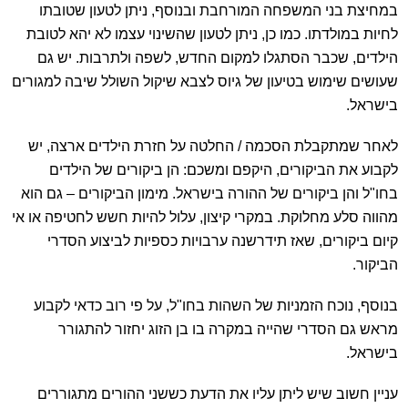
במחיצת בני המשפחה המורחבת ובנוסף, ניתן לטעון שטובתו
לחיות במולדתו. כמו כן, ניתן לטעון שהשינוי עצמו לא יהא לטובת
הילדים, שכבר הסתגלו למקום החדש, לשפה ולתרבות. יש גם
שעושים שימוש בטיעון של גיוס לצבא שיקול השולל שיבה למגורים
בישראל.
לאחר שמתקבלת הסכמה / החלטה על חזרת הילדים ארצה, יש
לקבוע את הביקורים, היקפם ומשכם: הן ביקורים של הילדים
בחו"ל והן ביקורים של ההורה בישראל. מימון הביקורים – גם הוא
מהווה סלע מחלוקת. במקרי קיצון, עלול להיות חשש לחטיפה או אי
קיום ביקורים, שאז תידרשנה ערבויות כספיות לביצוע הסדרי
הביקור.
בנוסף, נוכח הזמניות של השהות בחו"ל, על פי רוב כדאי לקבוע
מראש גם הסדרי שהייה במקרה בו בן הזוג יחזור להתגורר
בישראל.
עניין חשוב שיש ליתן עליו את הדעת כששני ההורים מתגוררים