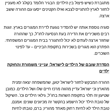
מתגברת כשיש פיצול בין הילדים: הבגיר הלומד בקולג' לא מעוניין
לחזור לארץ להתגייס לצבא ואילו הקטינים ייסעו עם ההורה ששב
ארצה.
סוגיה נוספת אותה יש להסדיר נוגעת לדירת המגורים בארץ. זוגות
רבים משכירים את הדירה בעת הנסיעה לחו"ל, כך שההורה
שחוזר ארצה לעתים לא יכול להתגורר בבית המגורים המשפחתי.
הפתרון הוא מגורים בשכירות בתקופת הביניים – עד לפינוי
השוכרים.
הסדרת שובם של הילדים לישראל: ענייני משמורת והחזקת
ילדים
ההורה המבקש לחזור לישראל יטען, שהמשפחה יצאה זמנית
מהארץ וכי ישראל עדיין מהווה מרכז חיים שלו ושל הילדים. כמובן
שטיעון זה תלוי בתקופת השהות בחו"ל, גילאי הילדים וכו'. השיקול
של טובת הילד יכול הישמע בהקשר זה מכיוונים שונים: אמנם,
טובת הילד לא לחיות רחוק מאחד מהוריו; ברם, טובתו לחיות