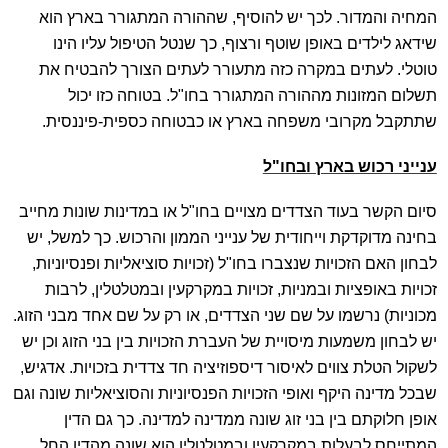
המחיה והמדור. לכך יש להוסיף, שההורה המתגורר בארץ הוא
שידאג לילדים באופן שוטף ורצוף, כך שנטל הטיפול עליו הינו
טוטלי. לעתים במקרה כזה מתעורר לעתים הצורך להבטיח את
תשלום המזונות מההורה המתגורר בחו"ל. בטוחה כזו יכול
שתתקבל מקרובי משפחה בארץ או כבטוחה כספית-פיננסית.
ענייני רכוש בארץ ובחו"ל
סיום הקשר בעוד הצדדים מצויים בחו"ל או במדינות שונות מחייב
בחינה מדוקדקת וייחודית של ענייני הממון והרכוש. כך למשל, יש
לבחון האם הזכויות שנצברו בחו"ל (זכויות סוציאליות ופנסיוניות,
זכויות באופציות ובמניות, זכויות במקרקעין ובמטלטלין, לרבות
מכוניות) נרשמו על שם שני הצדדים, או רק על שם אחד מבני הזוג.
יש לבחון משמעות מיסויית של העברת הזכויות בין בני הזוג וכן יש
לשקול הטלת צווים לאיסור דיספוזיציה חד צדדית בזכויות. אדגיש,
שבכל מדינה היקף ואופי הזכויות הפנסיוניות והסוציאליות שונה וגם
אופן חלוקתם בין בני זוג שונה ממדינה למדינה. כך גם הדין
המתייחס לבעלות במקרקעין ובמטלטלין הוא שונה מהדין החל