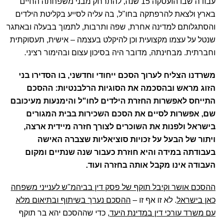
עבודה שבו הועסקה 15 שנה, להתרחק מבני משפחתה החיים
בארץ ולצאת להרפתקה בחו"ל, בה עליה לסייע בקליטת הילדים
והסתגלותם למדינה אחרת, שפה ותרבות, לתמוך בבעלה ובאתגר
שנטל על עצמו מקצועית וכן להיקלט בעצמה – אישית, תעסוקתית
וחברתית. מבחינתה, מדובר היה בסיכון עצום ובהימור רציני.
משרדנו הצליח לערוך הסכם ייחודי וחדשני, בו הסדירו בני
הזוג מראש ובהסכמה את הסוגיות הרלבנטיות: ההסכם
התייחס לאפשרות החזרת הילדים לחו"ל והימנעות מעיכובם
שם, אפשרות לסיים את הסכם השכירות בבית המגורים
בישראל ולפנות את השוכרים לצורך חזרה מיידית ארצה,
ויתור של הבעל על זכויות סוציאליות שצברה האישה
בעבודתה במידה והיא חוזרת כעבור שנה שנתיים ומקום
העבודה אינו מקבל אותה בחזרה ועוד.
ההסכם אושר וקיבל תוקף של פסק דין בביהמ"ש לענייני משפחה
כאן בישראל
. לא זו אף זו –
ההסכם נערך בשיתוף ובתיאום מלא
עם משרד עורכי דין במדינת היעד
, כדי שההסכם יהא בר תוקף