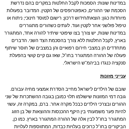
במדינות שונות: הסמכות לקבל החלטות במקרים בהם נדרשת
הסכמת שני ההורים, כאפוטרופסים של הקטין. המדובר בפעולות
מיוחדות כגון: הוצאת/חידוש דרכון; רישום למוסד חינוכי; ניתוח או
טיפול פולשני אחר לקטין ועוד. לעתים כשהורים מתגוררים
במדינות שונות, יש צורך בצו שיפוטי שיתיר להורה אחד, המתגורר
בארץ, לקבל החלטות ללא צורך בהסכמת הצד השני. הדברים
מתחדדים הן במצבי חירום רפואיים והן במצבים של חוסר שיתוף
פעולה של ההורה המתגורר בחו"ל, שאז גם קיים קושי בהפעלת
סנקציה כנגדו בביהמ"ש הישראלי.
ענייני מזונות
שובם של הילדים לישראל מחייב הסדרת אמצעי מחיה עבורם.
גובה דמי המזונות שישולמו תלוי כמובן בגובה ההשתכרות של שני
ההורים ובצרכי הילדים כבכל מקרה אחר. ברם, במקרה זה, עשוי
להיות פער משמעותי בין היקף ההכנסות וההוצאות של בן הזוג
המתגורר בחו"ל לבין אלה של ההורה המתגורר בארץ. כמו כן,
הביקורים בחו"ל כרוכים בעלויות כבדות, המתווספות לעלויות