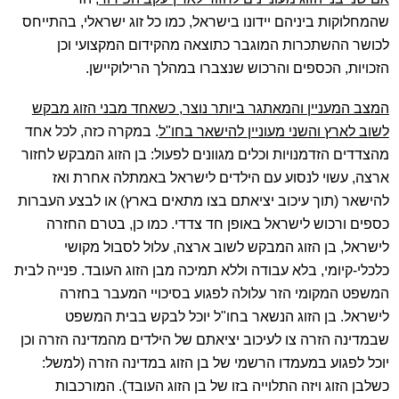
שהמחלוקות ביניהם יידונו בישראל, כמו כל זוג ישראלי, בהתייחס
לכושר ההשתכרות המוגבר כתוצאה מהקידום המקצועי וכן
הזכויות, הכספים והרכוש שנצברו במהלך הרילוקיישן.
המצב המעניין והמאתגר ביותר נוצר, כשאחד מבני הזוג מבקש
לשוב לארץ והשני מעוניין להישאר בחו"ל
. במקרה כזה, לכל אחד
מהצדדים הזדמנויות וכלים מגוונים לפעול: בן הזוג המבקש לחזור
ארצה, עשוי לנסוע עם הילדים לישראל באמתלה אחרת ואז
להישאר (תוך עיכוב יציאתם בצו מתאים בארץ) או לבצע העברות
כספים ורכוש לישראל באופן חד צדדי. כמו כן, בטרם החזרה
לישראל, בן הזוג המבקש לשוב ארצה, עלול לסבול מקושי
כלכלי-קיומי, בלא עבודה וללא תמיכה מבן הזוג העובד. פנייה לבית
המשפט המקומי הזר עלולה לפגוע בסיכויי המעבר בחזרה
לישראל. בן הזוג הנשאר בחו"ל יוכל לבקש בבית המשפט
שבמדינה הזרה צו לעיכוב יציאתם של הילדים מהמדינה הזרה וכן
יוכל לפגוע במעמדו הרשמי של בן הזוג במדינה הזרה (למשל:
כשלבן הזוג ויזה התלוייה בזו של בן הזוג העובד). המורכבות