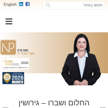
חפשו
חפשו
English
באתר
וכן
רכזי
החלום ושברו – גירושין