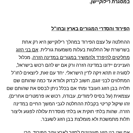
במסגרת רילוקיישן.
הפירוד והסדרי המגורים בארץ ובחו"ל
ההחלטה על עצם הפירוד במהלך רילוקיישן היא רק אחת
בשרשרת של החלטות בעלות משמעות גורלית.
אם בני הזוג
מחליטים להיפרד ולהמשיך במגורים במדינה הזרה
, מכלול
העניינים יידונו במדינה הזרה ורק אם יש להם רכוש בישראל,
לסוגיה זו תהא זיקה לדין הישראלי. יחד עם זאת, ליוצאים לחו"ל
המתלווים לבני זוגם, חשוב לבדוק ולוודא עד כמה שהותם שם
תלויה בבן הזוג העובד ומתי אם בכלל ניתן לבסס את שהותם שם
עצמאית (על בסיס לימודים, עבודה, רכוש או פרמטרים אחרים).
זהו שיקול קריטי בקבלת ההחלטה לגבי המשך החיים במדינה
הזרה. שהות בלתי חוקית או בלתי מוסדרת עלולה לפגוע וליצור
תלות מתמשכת ולא מומלצת בבן הזוג לשעבר.
אם שני בני הזוג מעוניינים לחזור לארץ עקב הפירוד
, הרי