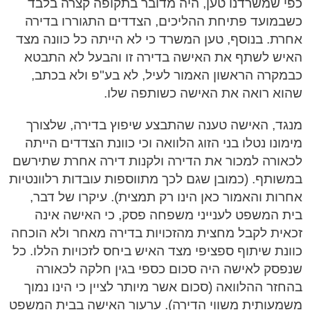
כפי שמשרדנו טען, היה מדובר בתקופה קצרה בלבד
כשבמועד פתיחת ההליכים, הצדדים התגוררו בדירה
אחרת. בנוסף, טען המשרד כי לא הייתה כל כוונה מצד
האיש לשתף את האישה בדירה זו והבעל לא התבטא
כבמקרה הראשון האמור לעיל, לא בע"פ ולא בכתב,
שהוא רואה את האישה כשותפה שלו.
מנגד, האישה טענה שהתבצע שיפוץ בדירה, שלצורך
מימונו נטלו בני הזוג הלוואה וכי כוונת הצדדים הייתה
לכאורה למכור את הדירה ולקנות דירה אחרת שתירשם
במשותף. (כמובן שגם לכך מתווספות עובדות רלוונטיות
אחרות והאמור כאן הינו רק תמצית). עיקרו של דבר,
בית המשפט לענייני משפחה פסק, כי האישה אינה
זכאית לקבל מחצית מהזכויות בדירה מאחר ולא הוכחה
כוונת שיתוף ספציפי מצד האיש ביחס לזכויות הללו. כל
שנפסק לאישה היה סכום כספי בגין חלקה לכאורה
בהחזר ההלוואה (סכום אשר מיותר לציין כי הינו נמוך
משמעותית משווי הדירה). ערעור האישה בבית המשפט